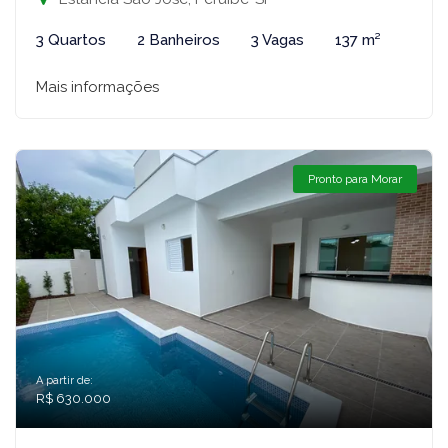
3 Quartos
2 Banheiros
3 Vagas
137 m²
Mais informações
Pronto para Morar
A partir de:
R$ 630.000