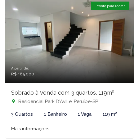
Pronto para Morar
A partir de:
R$ 485.000
Sobrado à Venda com 3 quartos, 119m²
Residencial Park D'Aville, Peruíbe-SP
3 Quartos
1 Banheiro
1 Vaga
119 m²
Mais informações