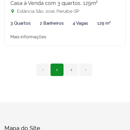
Casa à Venda com 3 quartos, 129m²
Estância São José, Peruíbe-SP
3 Quartos
2 Banheiros
4 Vagas
129 m²
Mais informações
‹
1
2
›
Mapa do Site