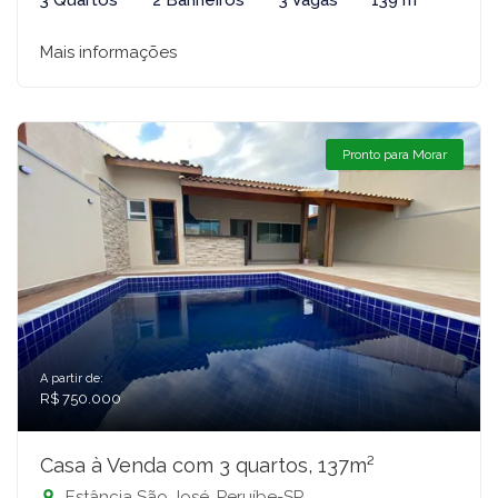
3 Quartos
2 Banheiros
3 Vagas
139 m²
Mais informações
Pronto para Morar
A partir de:
R$ 750.000
Casa à Venda com 3 quartos, 137m²
Estância São José, Peruíbe-SP