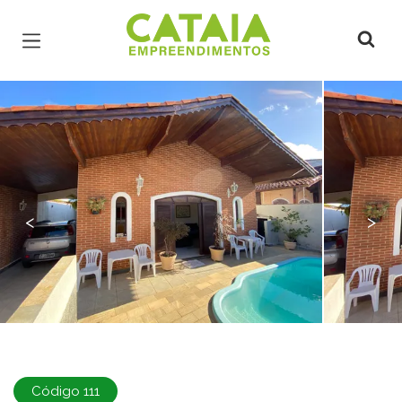
Página inicial
<
>
Código 111