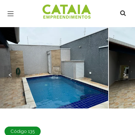
Página inicial
<
>
Código 135