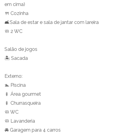
em cima)
🍴 Cozinha
🛋️Sala de estar e sala de jantar com lareira
🧼 2 WC
Salão de jogos
🏝️ Sacada
Externo:
🏊 Piscina
🍢 Área gourmet
🍢 Churrasqueira
🧼 WC
🧼 Lavanderia
🚘 Garagem para 4 carros