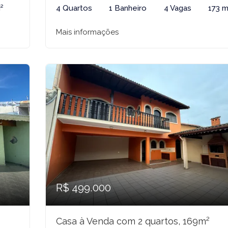
²
4 Quartos
1 Banheiro
4 Vagas
173 m
Mais informações
R$ 499.000
Casa à Venda com 2 quartos, 169m²