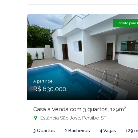
Pronto para
A partir de:
R$ 630.000
Casa à Venda com 3 quartos, 129m²
Estância São José, Peruíbe-SP
3 Quartos
2 Banheiros
4 Vagas
129 m