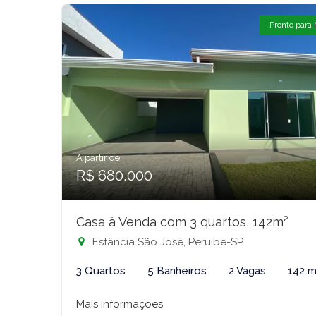
Pronto para
A partir de:
R$ 680.000
Casa à Venda com 3 quartos, 142m²
Estância São José, Peruíbe-SP
3 Quartos
5 Banheiros
2 Vagas
142 m
Mais informações