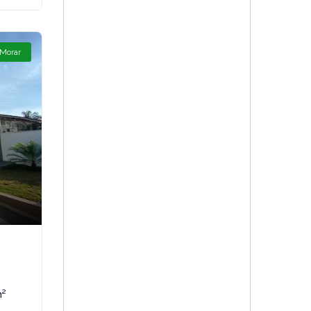
 Morar
m²