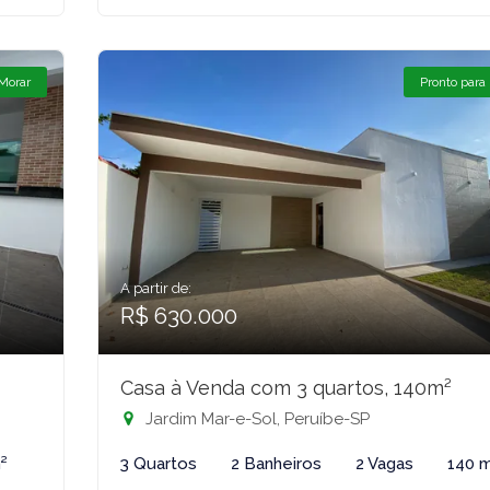
 Morar
Pronto para
A partir de:
R$ 630.000
Casa à Venda com 3 quartos, 140m²
Jardim Mar-e-Sol, Peruíbe-SP
²
3 Quartos
2 Banheiros
2 Vagas
140 