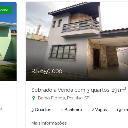
 Morar
R$ 650.000
Sobrado à Venda com 3 quartos, 191m²
Barrio Flórida, Peruíbe-SP
²
3 Quartos
1 Banheiro
2 Vagas
191 m
Mais informações