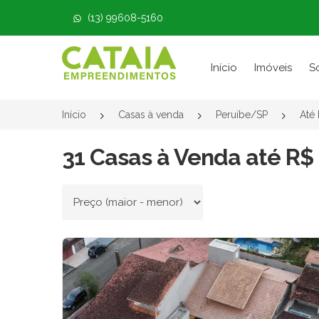
(13) 99608-5160
Página inicial
Início
Imóveis
S
Início
Casas à venda
Peruíbe/SP
Até
31 Casas à Venda até R$
Ordenar por