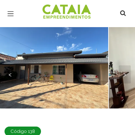
Página inicial
<
>
Código 138