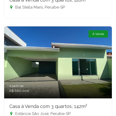
Bal Stella Maris, Peruíbe-SP
À Venda
A partir de:
R$ 680.000
Casa à Venda com 3 quartos, 142m²
Estância São José, Peruíbe-SP