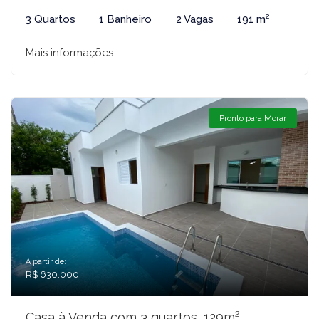
3 Quartos
1 Banheiro
2 Vagas
191 m²
Mais informações
Pronto para Morar
A partir de:
R$ 630.000
Casa à Venda com 3 quartos, 129m²