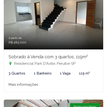
A partir de:
R$ 485.000
Sobrado à Venda com 3 quartos, 119m²
Residencial Park D'Aville, Peruíbe-SP
3 Quartos
1 Banheiro
1 Vaga
119 m²
Mais informações
Pronto para Morar