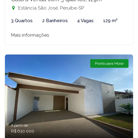
Estância São José, Peruíbe-SP
3 Quartos
2 Banheiros
4 Vagas
129 m²
Mais informações
Pronto para Morar
A partir de:
R$ 630.000