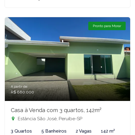
Pronto para Morar
A partir de:
R$ 680.000
Casa à Venda com 3 quartos, 142m²
Estância São José, Peruíbe-SP
3 Quartos
5 Banheiros
2 Vagas
142 m²