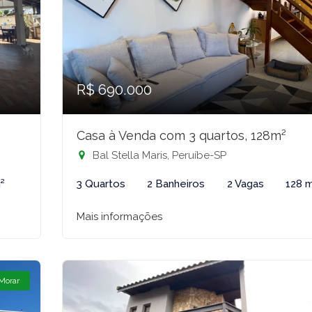
R$ 690.000
Casa à Venda com 3 quartos, 128m²
Bal Stella Maris, Peruíbe-SP
²
3 Quartos
2 Banheiros
2 Vagas
128 
Mais informações
 Morar