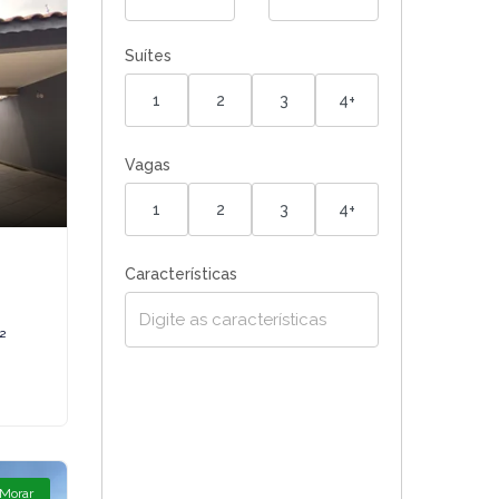
Suítes
1
2
3
4+
Vagas
1
2
3
4+
Características
²
 Morar