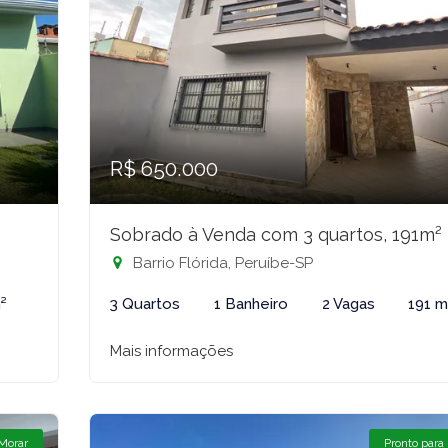
R$ 650.000
Sobrado à Venda com 3 quartos, 191m²
Barrio Flórida, Peruíbe-SP
²
3 Quartos
1 Banheiro
2 Vagas
191 m
Mais informações
 Morar
Pronto para