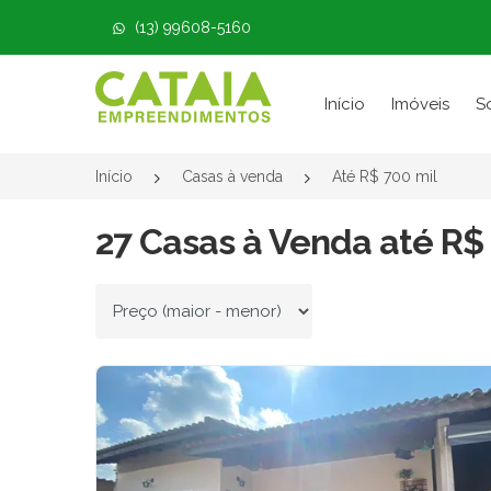
(13) 99608-5160
Página inicial
Início
Imóveis
S
Início
Casas à venda
Até R$ 700 mil
27 Casas à Venda até R$
Ordenar por