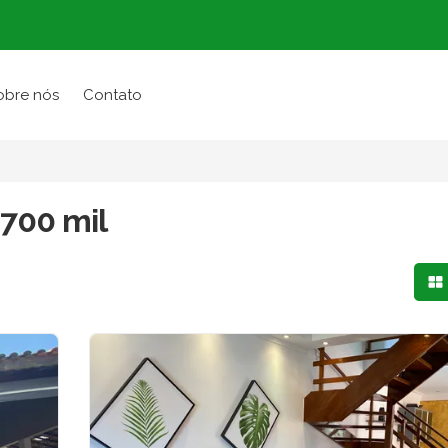
obre nós
Contato
 700 mil
Mo