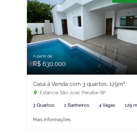
A partir de:
R$ 630.000
Casa à Venda com 3 quartos, 129m²
Estância São José, Peruíbe-SP
3 Quartos
2 Banheiros
4 Vagas
129 m
Mais informações