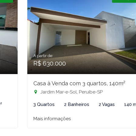
A partir de:
R$ 630.000
Casa à Venda com 3 quartos, 140m²
Jardim Mar-e-Sol, Peruíbe-SP
²
3 Quartos
2 Banheiros
2 Vagas
140 
Mais informações