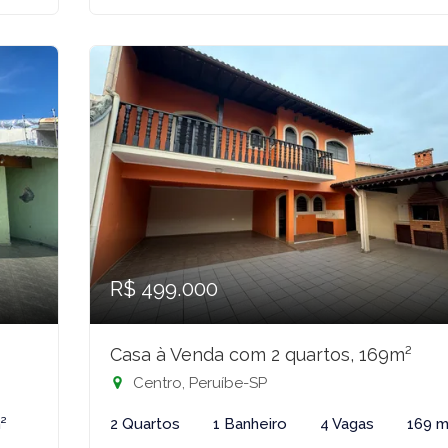
R$ 499.000
Casa à Venda com 2 quartos, 169m²
Centro, Peruíbe-SP
²
2 Quartos
1 Banheiro
4 Vagas
169 m