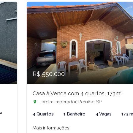
R$ 550.000
Casa à Venda com 4 quartos, 173m²
Jardim Imperador, Peruíbe-SP
²
4 Quartos
1 Banheiro
4 Vagas
173 m
Mais informações