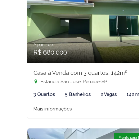
A partir de:
R$ 680.000
Casa à Venda com 3 quartos, 142m²
Estância São José, Peruíbe-SP
3 Quartos
5 Banheiros
2 Vagas
142 m
Mais informações
Pronto para