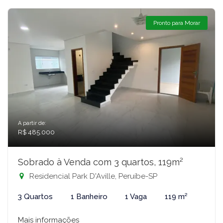
Pronto para Morar
A partir de:
R$ 485.000
Sobrado à Venda com 3 quartos, 119m²
Residencial Park D'Aville, Peruíbe-SP
3 Quartos
1 Banheiro
1 Vaga
119 m²
Mais informações