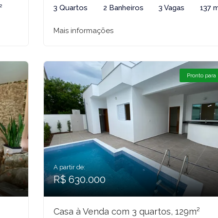
²
3 Quartos
2 Banheiros
3 Vagas
137 
Mais informações
Pronto para
A partir de:
R$ 630.000
Casa à Venda com 3 quartos, 129m²