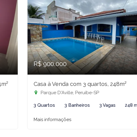
R$ 900.000
4m²
Casa à Venda com 3 quartos, 248m²
Parque D'Aville, Peruíbe-SP
²
3 Quartos
3 Banheiros
3 Vagas
248 
Mais informações