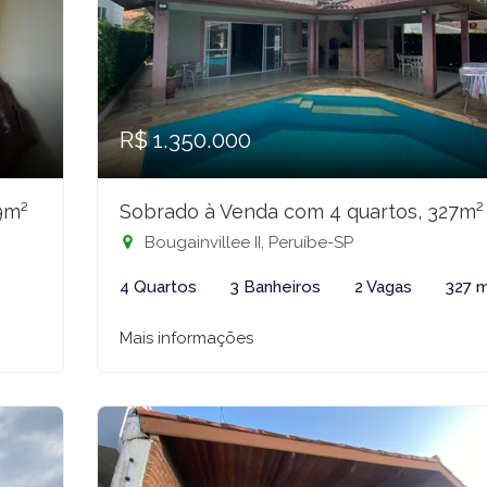
R$ 1.350.000
9m²
Sobrado à Venda com 4 quartos, 327m²
Bougainvillee II, Peruíbe-SP
²
4 Quartos
3 Banheiros
2 Vagas
327 
Mais informações