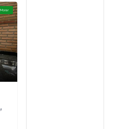
 Morar
²