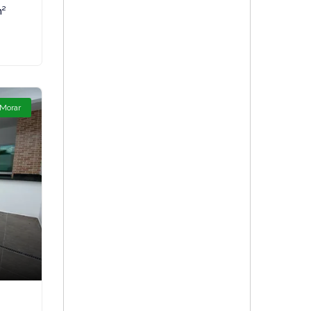
m²
 Morar