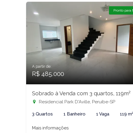
Pronto para
A partir de:
R$ 485.000
Sobrado à Venda com 3 quartos, 119m²
Residencial Park D'Aville, Peruíbe-SP
3 Quartos
1 Banheiro
1 Vaga
119 m
Mais informações