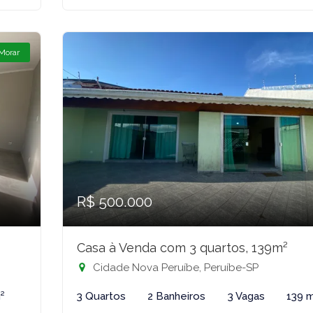
 Morar
R$ 500.000
Casa à Venda com 3 quartos, 139m²
Cidade Nova Peruíbe, Peruíbe-SP
²
3 Quartos
2 Banheiros
3 Vagas
139 