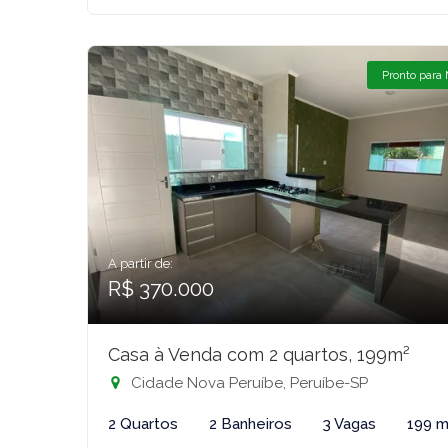
Pronto para
A partir de:
R$ 370.000
Casa à Venda com 2 quartos, 199m²
Cidade Nova Peruíbe, Peruíbe-SP
2 Quartos
2 Banheiros
3 Vagas
199 m