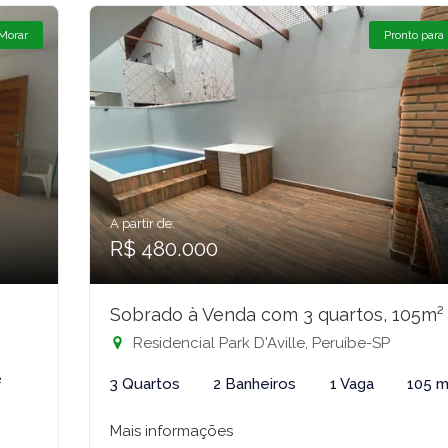
 Morar
Pronto para
A partir de:
R$ 480.000
Sobrado à Venda com 3 quartos, 105m²
Residencial Park D'Aville, Peruíbe-SP
²
3 Quartos
2 Banheiros
1 Vaga
105 m
Mais informações