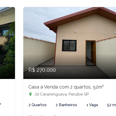
R$ 270.000
Casa à Venda com 2 quartos, 52m²
Jd Caraminguava, Peruíbe-SP
²
2 Quartos
2 Banheiros
1 Vaga
52 m