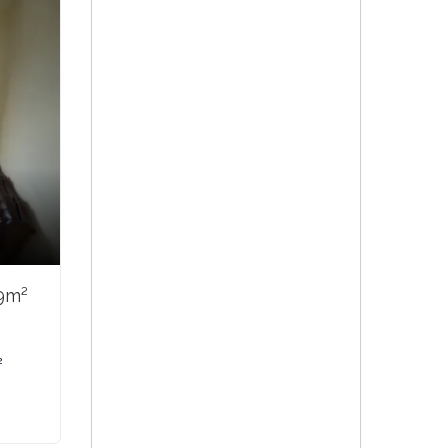
9m²
²