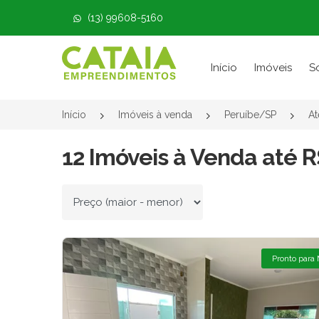
(13) 99608-5160
Página inicial
Início
Imóveis
S
Início
Imóveis à venda
Peruíbe/SP
At
12 Imóveis à Venda até R
Ordenar por
Pronto para