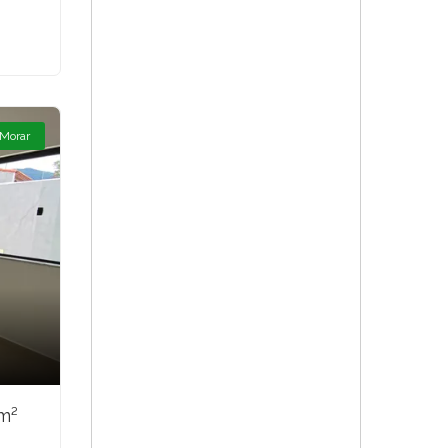
 Morar
m²