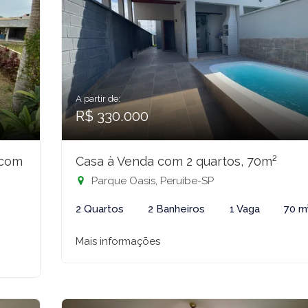
A partir de:
R$ 330.000
 com
Casa à Venda com 2 quartos, 70m²
Parque Oasis, Peruíbe-SP
2 Quartos
2 Banheiros
1 Vaga
70 m
Mais informações