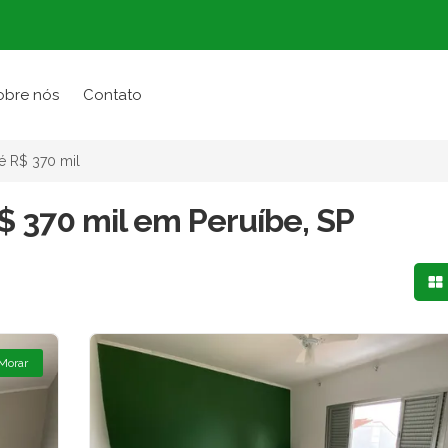
obre nós
Contato
é R$ 370 mil
$ 370 mil em Peruíbe, SP
Mo
 Morar