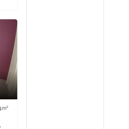
94m²
²