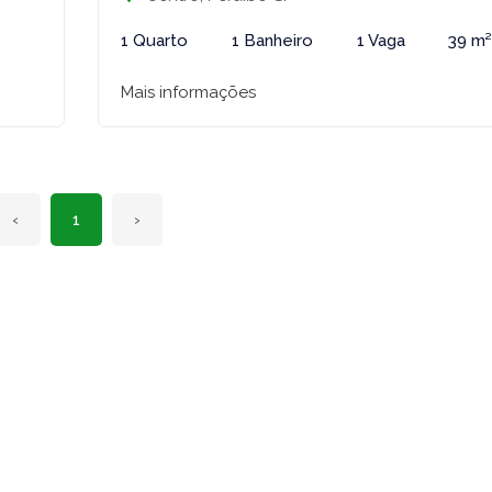
²
1 Quarto
1 Banheiro
1 Vaga
39 m
Mais informações
‹
1
›