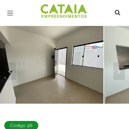
Página inicial
<
>
Código 96