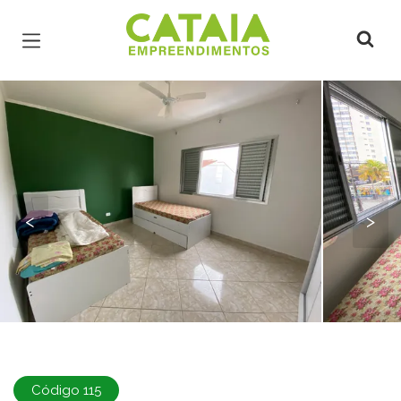
Página inicial
<
>
Código 115