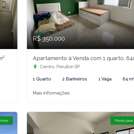
R$ 350.000
m²
Apartamento à Venda com 1 quarto, 6
Centro, Peruíbe-SP
1 Quarto
2 Banheiros
1 Vaga
64 m
Mais informações
 Morar
Pronto para