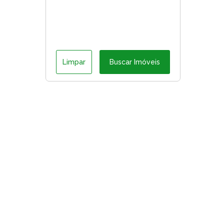
Limpar
Buscar Imóveis
ágina inicial
RECI: 226816