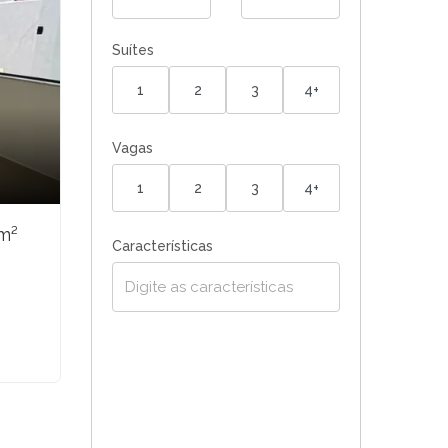
Suítes
1
2
3
4+
Vagas
1
2
3
4+
m²
Características
²