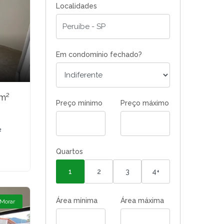
Localidades
Em condomínio fechado?
4m²
Preço mínimo
Preço máximo
²
Quartos
1
2
3
4+
Área mínima
Área máxima
 Morar