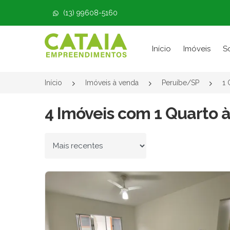
(13) 99608-5160
Página inicial
Início
Imóveis
S
Início
Imóveis à venda
Peruíbe/SP
1 
4 Imóveis com 1 Quarto 
Ordenar por