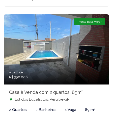
Pronto para Morar
A partir de:
R$ 390.000
Casa à Venda com 2 quartos, 89m²
Est dos Eucaliptos, Peruíbe-SP
2 Quartos
2 Banheiros
1 Vaga
89 m²