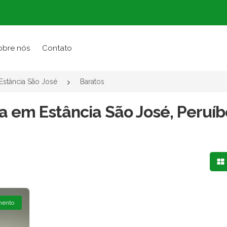
obre nós
Contato
Estância São José
Baratos
a em Estância São José, Peruíb
Mo
mento