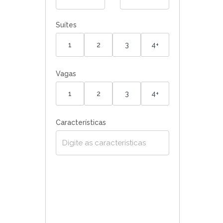
Suítes
1
2
3
4+
Vagas
1
2
3
4+
Características