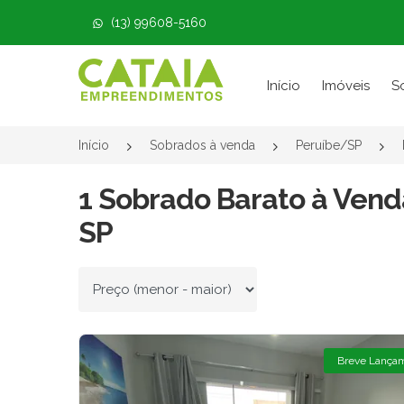
(13) 99608-5160
Página inicial
Início
Imóveis
S
Início
Sobrados à venda
Peruíbe/SP
1 Sobrado Barato à Vend
SP
Ordenar por
Breve Lança