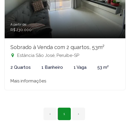
A partir de:
R$ 230.000
Sobrado à Venda com 2 quartos, 53m²
Estância São José, Peruíbe-SP
2 Quartos
1 Banheiro
1 Vaga
53 m²
Mais informações
‹
1
›