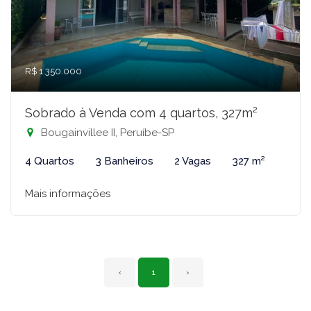
R$ 1.350.000
Sobrado à Venda com 4 quartos, 327m²
Bougainvillee II, Peruíbe-SP
4 Quartos
3 Banheiros
2 Vagas
327 m²
Mais informações
‹
1
›