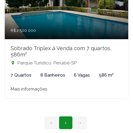
R$ 2.500.000
Sobrado Triplex à Venda com 7 quartos,
586m²
Parque Turístico, Peruíbe-SP
7 Quartos
8 Banheiros
6 Vagas
586 m²
Mais informações
‹
1
›