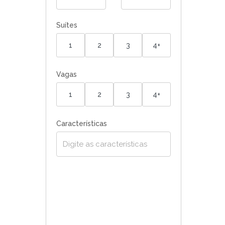
Suítes
1
2
3
4+
Vagas
1
2
3
4+
Características