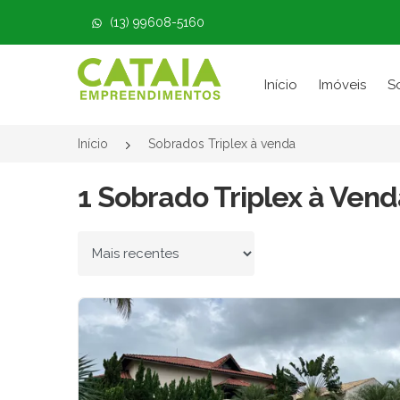
(13) 99608-5160
Página inicial
Início
Imóveis
S
Início
Sobrados Triplex à venda
1 Sobrado Triplex à Vend
Ordenar por