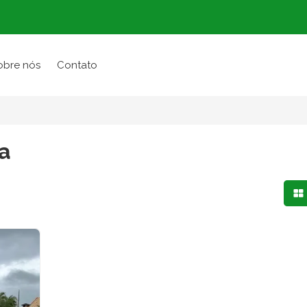
obre nós
Contato
a
Mo