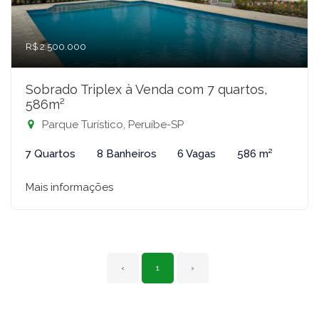
R$ 2.500.000
Sobrado Triplex à Venda com 7 quartos,
586m²
Parque Turístico, Peruíbe-SP
7 Quartos
8 Banheiros
6 Vagas
586 m²
Mais informações
‹
1
›