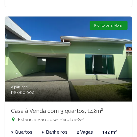
Pronto para Morar
A partir de:
R$ 680.000
Casa à Venda com 3 quartos, 142m²
Estância São José, Peruíbe-SP
3 Quartos
5 Banheiros
2 Vagas
142 m²