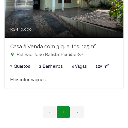
R$ 440.000
Casa à Venda com 3 quartos, 125m²
Bal São João Batista, Peruíbe-SP
3 Quartos
2 Banheiros
4 Vagas
125 m²
Mais informações
‹
1
›