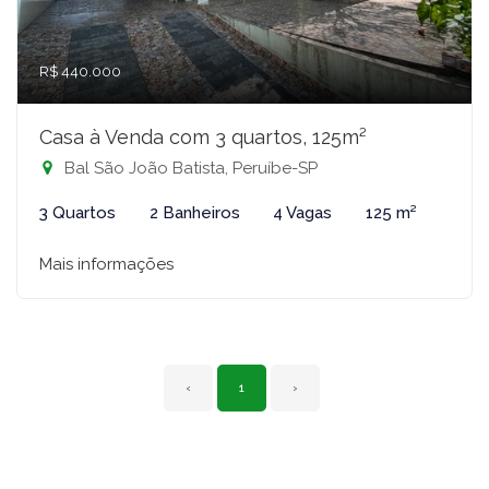
R$ 440.000
Casa à Venda com 3 quartos, 125m²
Bal São João Batista, Peruíbe-SP
3 Quartos
2 Banheiros
4 Vagas
125 m²
Mais informações
‹
1
›