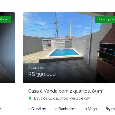
 Morar
Pronto para
A partir de:
R$ 390.000
Casa à Venda com 2 quartos, 89m²
Est dos Eucaliptos, Peruíbe-SP
²
2 Quartos
2 Banheiros
1 Vaga
89 m