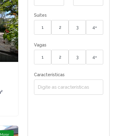
Suítes
1
2
3
4+
Vagas
1
2
3
4+
Características
m²
 Morar