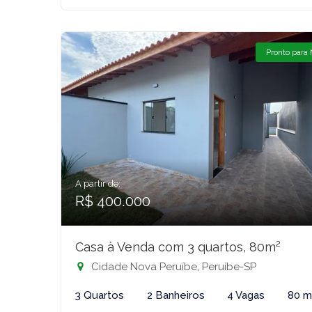
Pronto para
A partir de:
R$ 400.000
Casa à Venda com 3 quartos, 80m²
Cidade Nova Peruíbe, Peruíbe-SP
3 Quartos
2 Banheiros
4 Vagas
80 m