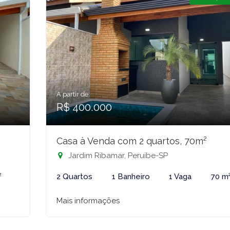
A partir de:
R$ 400.000
Casa à Venda com 2 quartos, 70m²
Jardim Ribamar, Peruíbe-SP
²
2 Quartos
1 Banheiro
1 Vaga
70 m
Mais informações