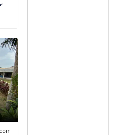
m²
 com