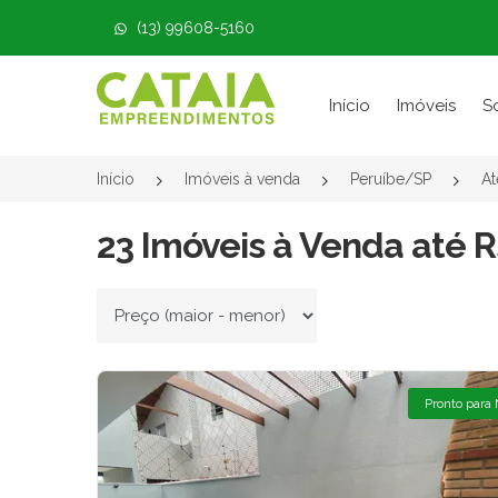
(13) 99608-5160
Página inicial
Início
Imóveis
S
Início
Imóveis à venda
Peruíbe/SP
At
23 Imóveis à Venda até R
Ordenar por
Pronto para