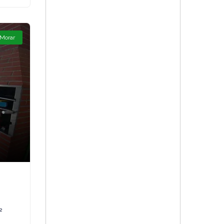
 Morar
²