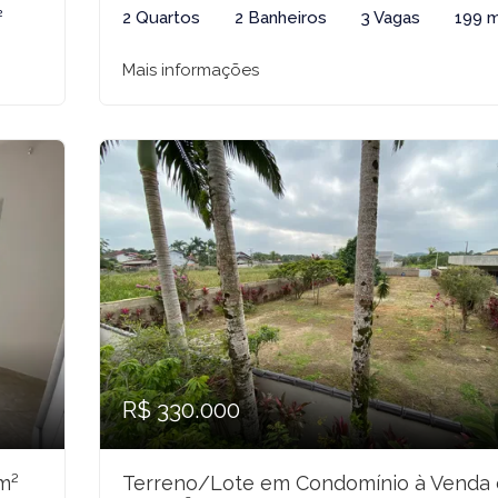
²
2 Quartos
2 Banheiros
3 Vagas
199 
Mais informações
R$ 330.000
m²
Terreno/Lote em Condomínio à Venda