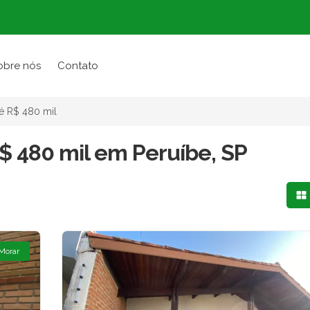
obre nós
Contato
é R$ 480 mil
$ 480 mil em Peruíbe, SP
Mo
 Morar