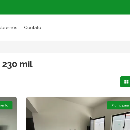
obre nós
Contato
 230 mil
Mo
mento
Pronto para