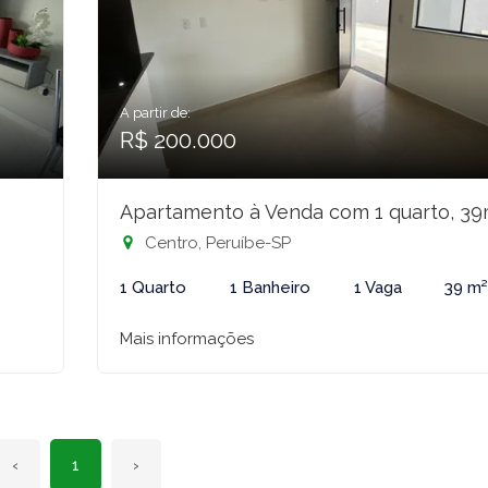
A partir de:
R$ 200.000
Apartamento à Venda com 1 quarto, 39
Centro, Peruíbe-SP
²
1 Quarto
1 Banheiro
1 Vaga
39 m
Mais informações
‹
1
›