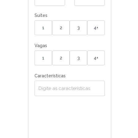
Suítes
1
2
3
4+
Vagas
1
2
3
4+
Características