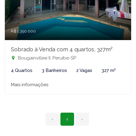
R$ 1.350.000
Sobrado à Venda com 4 quartos, 327m²
Bougainvillee II, Peruíbe-SP
4 Quartos
3 Banheiros
2 Vagas
327 m²
Mais informações
‹
1
›