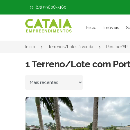
(13) 99608-5160
Página inicial
Início
Imóveis
S
Início
Terrenos/Lotes à venda
Peruíbe/SP
1 Terreno/Lote com Port
Ordenar por