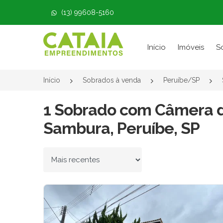
(13) 99608-5160
Página inicial
Início
Imóveis
S
Início
Sobrados à venda
Peruíbe/SP
1 Sobrado com Câmera 
Sambura, Peruíbe, SP
Ordenar por