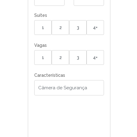
Suítes
1
2
3
4+
Vagas
1
2
3
4+
Características