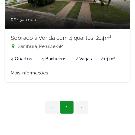
R$ 1.500.000
Sobrado à Venda com 4 quartos, 214m²
Sambura, Peruíbe-SP
4 Quartos
4 Banheiros
2 Vagas
214 m²
Mais informações
‹
1
›