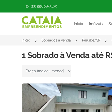
(13) 99608-5160
Página inicial
Início
Imóveis
S
Início
Sobrados à venda
Peruíbe/SP
1 Sobrado à Venda até R
Ordenar por