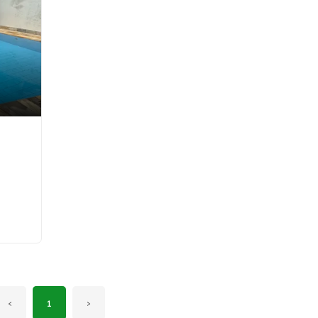
‹
1
›