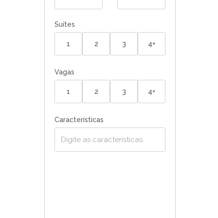
Suítes
1
2
3
4+
Vagas
1
2
3
4+
Características