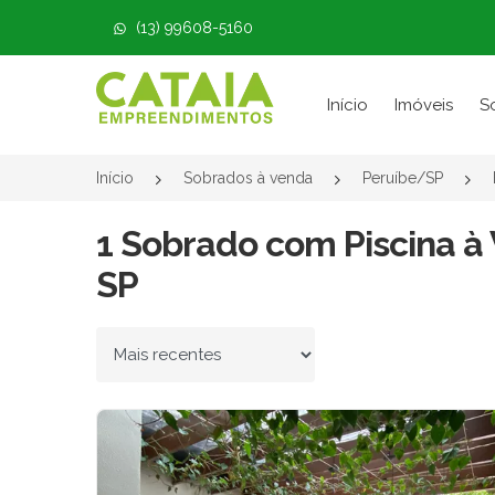
(13) 99608-5160
Página inicial
Início
Imóveis
S
Início
Sobrados à venda
Peruíbe/SP
1 Sobrado com Piscina à 
SP
Ordenar por