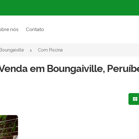
obre nós
Contato
Boungaiville
Com Piscina
Venda em Boungaiville, Peruíb
Mo