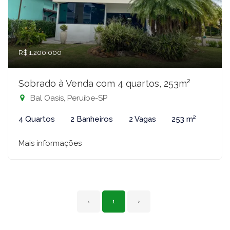
R$ 1.200.000
Sobrado à Venda com 4 quartos, 253m²
Bal Oasis, Peruíbe-SP
4 Quartos
2 Banheiros
2 Vagas
253 m²
Mais informações
‹
1
›