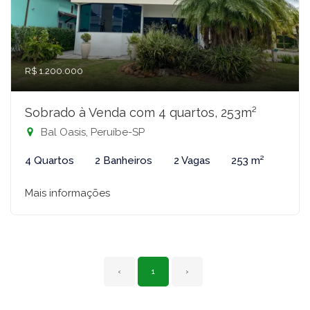
R$ 1.200.000
Sobrado à Venda com 4 quartos, 253m²
Bal Oasis, Peruíbe-SP
4 Quartos
2 Banheiros
2 Vagas
253 m²
Mais informações
‹
1
›