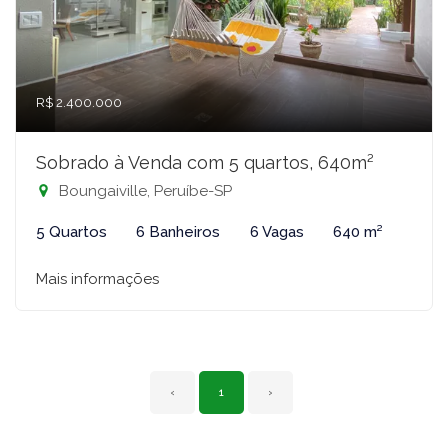
R$ 2.400.000
Sobrado à Venda com 5 quartos, 640m²
Boungaiville, Peruíbe-SP
5 Quartos
6 Banheiros
6 Vagas
640 m²
Mais informações
‹
1
›