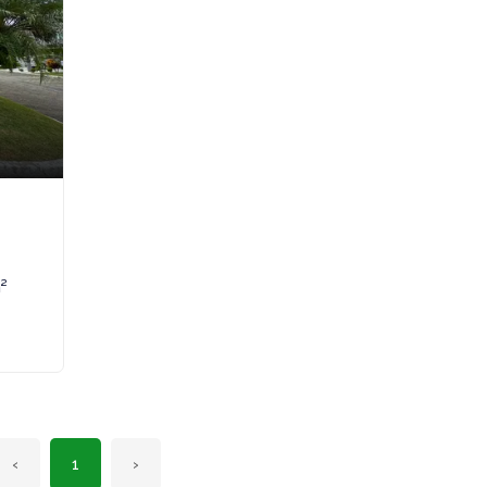
²
‹
1
›