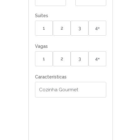
Suítes
1
2
3
4+
Vagas
1
2
3
4+
Características