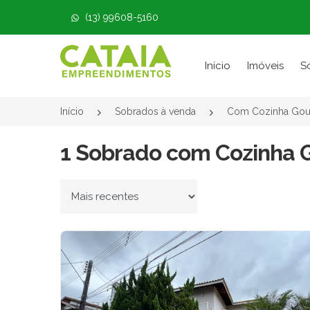
(13) 99608-5160
Página inicial
Início
Imóveis
S
Início
Sobrados à venda
Com Cozinha Gou
1 Sobrado com Cozinha 
Ordenar por