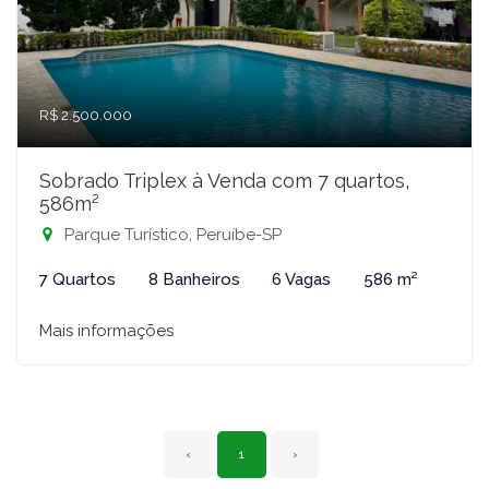
R$ 2.500.000
Sobrado Triplex à Venda com 7 quartos,
586m²
Parque Turístico, Peruíbe-SP
7 Quartos
8 Banheiros
6 Vagas
586 m²
Mais informações
‹
1
›