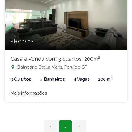
R$ 980.000
Casa à Venda com 3 quartos, 200m²
Balneário Stella Maris, Peruíbe-SP
3 Quartos
4 Banheiros
4 Vagas
200 m²
Mais informações
‹
1
›