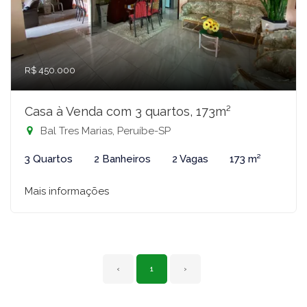
R$ 450.000
Casa à Venda com 3 quartos, 173m²
Bal Tres Marias, Peruíbe-SP
3 Quartos
2 Banheiros
2 Vagas
173 m²
Mais informações
‹
1
›