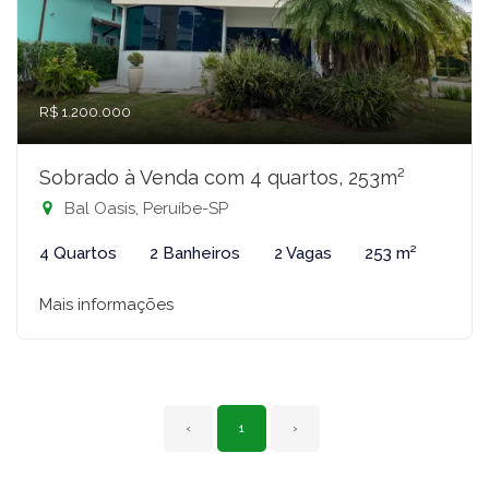
R$ 1.200.000
Sobrado à Venda com 4 quartos, 253m²
Bal Oasis, Peruíbe-SP
4 Quartos
2 Banheiros
2 Vagas
253 m²
Mais informações
‹
1
›