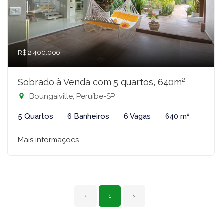
R$ 2.400.000
Sobrado à Venda com 5 quartos, 640m²
Boungaiville, Peruíbe-SP
5 Quartos
6 Banheiros
6 Vagas
640 m²
Mais informações
‹
1
›