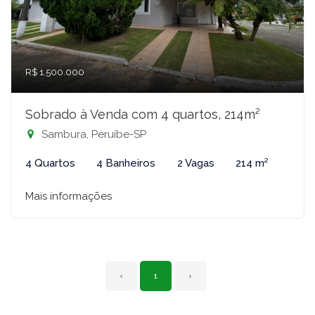
R$ 1.500.000
Sobrado à Venda com 4 quartos, 214m²
Sambura, Peruíbe-SP
4 Quartos
4 Banheiros
2 Vagas
214 m²
Mais informações
‹
1
›