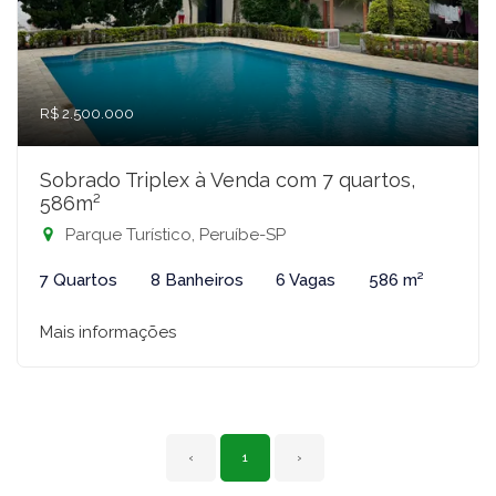
R$ 2.500.000
Sobrado Triplex à Venda com 7 quartos,
586m²
Parque Turístico, Peruíbe-SP
7 Quartos
8 Banheiros
6 Vagas
586 m²
Mais informações
‹
1
›