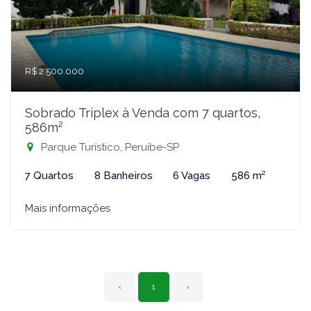
R$ 2.500.000
Sobrado Triplex à Venda com 7 quartos,
586m²
Parque Turístico, Peruíbe-SP
7 Quartos
8 Banheiros
6 Vagas
586 m²
Mais informações
‹
1
›