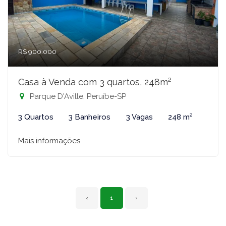
R$ 900.000
Casa à Venda com 3 quartos, 248m²
Parque D'Aville, Peruíbe-SP
3 Quartos
3 Banheiros
3 Vagas
248 m²
Mais informações
‹
1
›