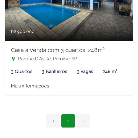
R$ 900.000
Casa à Venda com 3 quartos, 248m²
Parque D'Aville, Peruíbe-SP
3 Quartos
3 Banheiros
3 Vagas
248 m²
Mais informações
‹
1
›