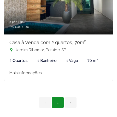
A partir de:
R$ 400.000
Casa à Venda com 2 quartos, 70m²
Jardim Ribamar, Peruíbe-SP
2 Quartos
1 Banheiro
1 Vaga
70 m²
Mais informações
‹
1
›