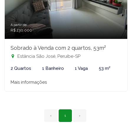
A partir de:
R$ 230.000
Sobrado à Venda com 2 quartos, 53m²
Estância São José, Peruíbe-SP
2 Quartos
1 Banheiro
1 Vaga
53 m²
Mais informações
‹
1
›