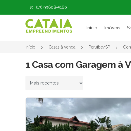
(13) 99608-5160
Página inicial
Início
Imóveis
S
Início
Casas à venda
Peruíbe/SP
Com
1 Casa com Garagem à V
Ordenar por