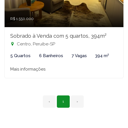
R$ 1.550.000
Sobrado à Venda com 5 quartos, 394m²
Centro, Peruíbe-SP
5 Quartos
6 Banheiros
7 Vagas
394 m²
Mais informações
‹
1
›